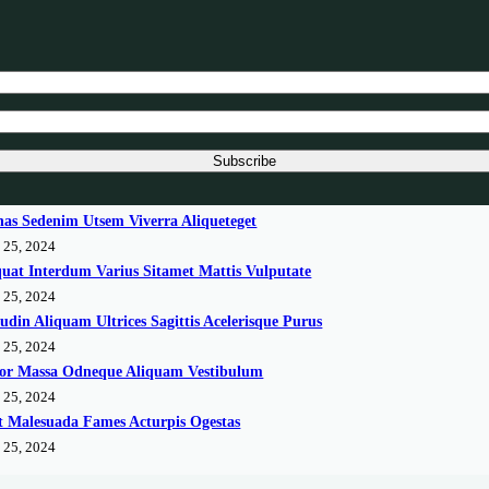
Subscribe
as Sedenim Utsem Viverra Aliqueteget
 25, 2024
uat Interdum Varius Sitamet Mattis Vulputate
 25, 2024
itudin Aliquam Ultrices Sagittis Acelerisque Purus
 25, 2024
tor Massa Odneque Aliquam Vestibulum
 25, 2024
t Malesuada Fames Acturpis Ogestas
 25, 2024