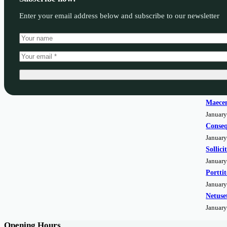
Enter your email address below and subscribe to our newsletter
Maecen
January
Conseq
January
Sollic
January
Portti
January
Netuse
January
Opening Hours