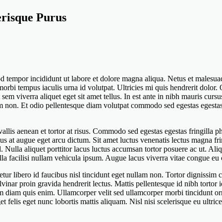
lerisque Purus
d tempor incididunt ut labore et dolore magna aliqua. Netus et malesuada
si morbi tempus iaculis urna id volutpat. Ultricies mi quis hendrerit do
em viverra aliquet eget sit amet tellus. In est ante in nibh mauris curs
am non. Et odio pellentesque diam volutpat commodo sed egestas egestas
allis aenean et tortor at risus. Commodo sed egestas egestas fringilla p
s at augue eget arcu dictum. Sit amet luctus venenatis lectus magna fringi
Nulla aliquet porttitor lacus luctus accumsan tortor posuere ac ut. Aliqu
la facilisi nullam vehicula ipsum. Augue lacus viverra vitae congue eu 
tur libero id faucibus nisl tincidunt eget nullam non. Tortor dignissim c
vinar proin gravida hendrerit lectus. Mattis pellentesque id nibh tortor i
im diam quis enim. Ullamcorper velit sed ullamcorper morbi tincidunt or
 felis eget nunc lobortis mattis aliquam. Nisl nisi scelerisque eu ultric