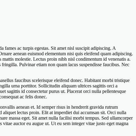
 fames ac turpis egestas. Sit amet nisl suscipit adipiscing. A
lor. Ornare aenean euismod elementum nisi quis eleifend quam adipiscing.
us mattis molestie. Lectus proin nibh nisl condimentum id venenatis a.
 fringilla. Pulvinar etiam non quam lacus suspendisse faucibus. Nec
hasellus faucibus scelerisque eleifend donec. Habitant morbi tristique
lla urna porttitor. Sollicitudin aliquam ultrices sagittis orci a
et sagittis id consectetur purus ut. Placerat orci nulla pellentesque
consequat ac felis donec.
onvallis aenean et. Id semper risus in hendrerit gravida rutrum
d aliquet lectus proin. Elit at imperdiet dui accumsan sit. Orci nulla
nare massa eget. Sit amet nulla facilisi morbi tempus. Sed ullamcorper
es vitae auctor eu augue ut. Ut eu sem integer vitae justo eget magna