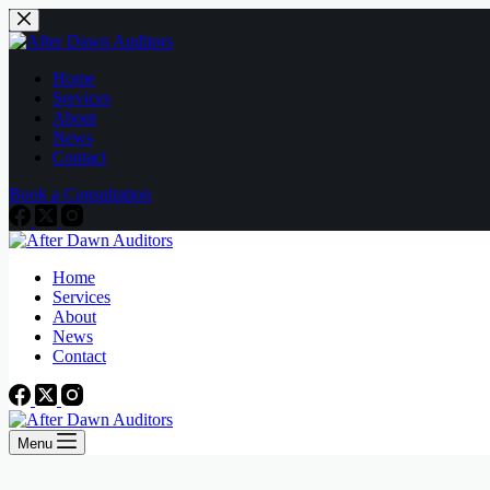
Home
Services
About
News
Contact
Book a Consultation
Home
Services
About
News
Contact
Menu