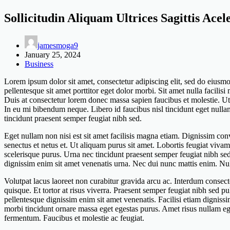
Sollicitudin Aliquam Ultrices Sagittis Ace
jamesmoga9
January 25, 2024
Business
Lorem ipsum dolor sit amet, consectetur adipiscing elit, sed do eiusmo
pellentesque sit amet porttitor eget dolor morbi. Sit amet nulla facili
Duis at consectetur lorem donec massa sapien faucibus et molestie. Ut s
In eu mi bibendum neque. Libero id faucibus nisl tincidunt eget null
tincidunt praesent semper feugiat nibh sed.
Eget nullam non nisi est sit amet facilisis magna etiam. Dignissim conv
senectus et netus et. Ut aliquam purus sit amet. Lobortis feugiat vivamu
scelerisque purus. Urna nec tincidunt praesent semper feugiat nibh sed. 
dignissim enim sit amet venenatis urna. Nec dui nunc mattis enim. Nul
Volutpat lacus laoreet non curabitur gravida arcu ac. Interdum consecte
quisque. Et tortor at risus viverra. Praesent semper feugiat nibh sed pul
pellentesque dignissim enim sit amet venenatis. Facilisi etiam digniss
morbi tincidunt ornare massa eget egestas purus. Amet risus nullam eget
fermentum. Faucibus et molestie ac feugiat.